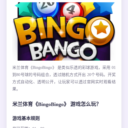
米兰体育《BingoBingo》 是类似乐透的彩球游戏，采用 01
到80号球的号码组合，透过随机方式开出 20个号码。开奖
方式自动化、透明公开，让玩家可以透过官网实时观看结
果。
米兰体育《BingoBingo》 游戏怎么玩？
游戏基本规则