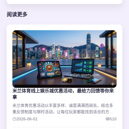
阅读更多
米兰体育线上娱乐城优惠活动，最给力回馈等你来
拿
米兰体育优惠活动以丰富多样、诚意满满而闻名，结合多
重反馈制度与限时活动，让每位玩家都能找到适合的方
案。从首储奖金、节庆红包到VIP专属反馈，每一项都是真
2026-06-01
510
实、可兑换的实质利益。所有活动规范清楚公开，并透过