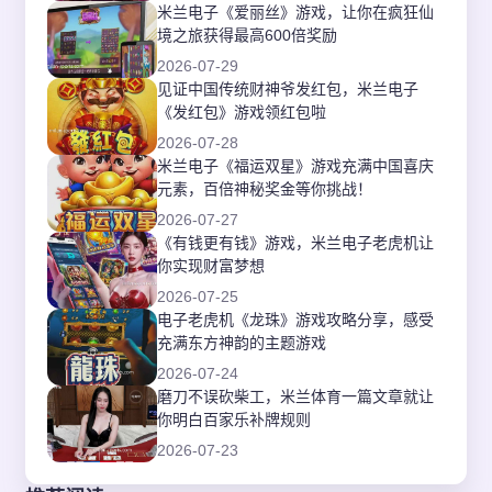
米兰电子《爱丽丝》游戏，让你在疯狂仙
境之旅获得最高600倍奖励
2026-07-29
见证中国传统财神爷发红包，米兰电子
《发红包》游戏领红包啦
2026-07-28
米兰电子《福运双星》游戏充满中国喜庆
元素，百倍神秘奖金等你挑战！
2026-07-27
《有钱更有钱》游戏，米兰电子老虎机让
你实现财富梦想
2026-07-25
电子老虎机《龙珠》游戏攻略分享，感受
充满东方神韵的主题游戏
2026-07-24
磨刀不误砍柴工，米兰体育一篇文章就让
你明白百家乐补牌规则
2026-07-23