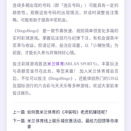
连续多期出现的号码（即「连庄号码」）可能具有一定的
趋势性。观察这些号码的出现情况，并适时调整投注策
略，可能有助于提高中奖机会。
《BingoBingo》 是一款节奏快速、规则简单但变化多端的
实时彩球游戏。掌握玩法技巧与纪律下注，有机会提高中
奖率与收益。但请记得，投注应适量，以「小赌怡情」为
前提，才能长久参与并保持好心情。
投注彩球游戏首选
米兰体育
(MILAN SPORTS)，丰富玩法
米兰体育城
与高额奖金尽在此处，等您来赢！ 加入
会员
后，不仅可以投注《BingoBingo》，还能体验热门的539以
及国际流行的六合彩与天天乐等多种游戏，欢迎大家前来
投注娱乐。
上一篇:
如何靠米兰体育的《冲装啦》老虎机赚钱呢？
下一篇:
米兰体育线上娱乐城优惠活动，最给力回馈等你来
拿