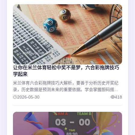
多重加密技术保护玩家资料，建立稳定可靠的娱乐环境。
让你在米兰体育轻松中奖不是梦，六合彩拖牌技巧
学起来
米兰体育六合彩拖牌技巧大解析，要善于分析历史开奖纪
录，历史数据是预测未来的重要依据。学会掌握胆码搭配
技巧。学会分配奇偶与大小比例，可以有效提高中奖概
2026-05-30
418
率，因为这是历史数据中最常见的分布形式。分区选号确
保每次投注都涵盖不同区域的号码，避免集中于单一区域
而错失良机。