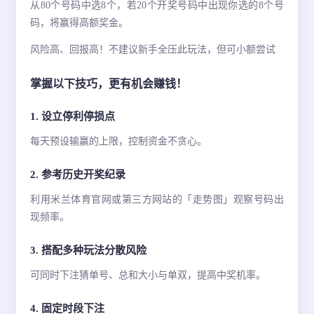
从80个号码中选8个，若20个开奖号码中出现你选的8个号
码，将赢得高额奖金。
风险高、回报高！不建议新手全压此玩法，但可小额尝试
掌握以下技巧，更有机会赚钱！
1. 设立停利停损点
每天预设输赢的上限，控制资金不贪心。
2. 参考历史开奖纪录
利用米兰体育官网或第三方网站的「走势图」观察号码出
现频率。
3. 搭配多种玩法分散风险
可同时下注猜单号、总和大小与单双，提高中奖机率。
4. 固定时段下注