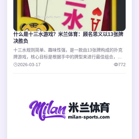
什么是十三水游戏？米兰体育：顾名思义以13张牌
决胜负
十三水规则简单、趣味性强，是一款由13张牌构成的扑克
牌游戏，核心目标是根据手中的牌型来进行最佳组合，并
与其他玩家比拼三组牌的大小。每组牌的大小将决定输
2026-03-17
772
赢，每一局都可能充满戏剧性。