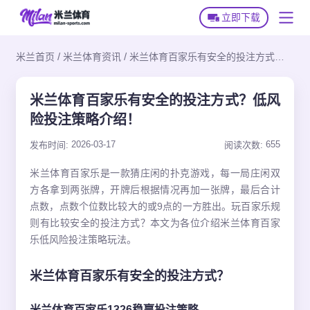
立即下载
/
/
米兰首页
米兰体育资讯
米兰体育百家乐有安全的投注方式？
米兰首页
低风险投注策略介绍！
关于米兰
米兰体育百家乐有安全的投注方式？低风
险投注策略介绍！
米兰动态
2026-03-17
655
发布时间:
阅读次数:
米兰APP
米兰体育百家乐是一款猜庄闲的扑克游戏，每一局庄闲双
米兰全站APP下载
方各拿到两张牌，开牌后根据情况再加一张牌，最后合计
米兰资讯
点数，点数个位数比较大的或9点的一方胜出。玩百家乐规
米兰体育APP下载
则有比较安全的投注方式？本文为各位介绍米兰体育百家
乐低风险投注策略玩法。
米兰体育百家乐有安全的投注方式？
米兰体育百家乐1326稳赢投注策略