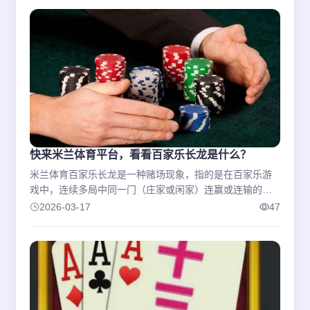
快来米兰体育平台，看看百家乐长龙是什么？
米兰体育百家乐长龙是一种赌场现象，指的是在百家乐游
戏中，连续多局中同一门（庄家或闲家）连赢或连输的情
况。
2026-03-17
47