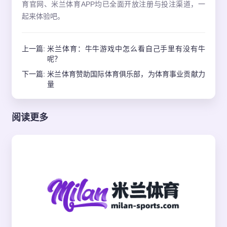
育官网、米兰体育APP均已全面开放注册与投注渠道，一
起来体验吧。
上一篇:
米兰体育：牛牛游戏中怎么看自己手里有没有牛
呢？
下一篇:
米兰体育赞助国际体育俱乐部，为体育事业贡献力
量
阅读更多