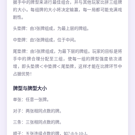
据手中的牌型来进行最佳组合，并与其他玩家比拼三组牌
的大小。每组牌的大小将决定输赢，每一局都可能充满戏
剧性。
头垫牌：由3张牌组成，为最上层的牌组。
中垫牌：由5张牌组成，位于中间。
尾垫牌：由5张牌组成，为最下层的牌组。玩家的目标是将
手中的牌合理分配至三组，使每一组的牌型强度依次递
增，即头垫牌＜中垫牌＜尾垫牌，这样才能在比牌环节中
占据优势！
牌型与牌型大小
单张：任意一张牌。
对子：两张相同点数的牌。
三条：三张相同点数的牌。
顺子：五张连续点数的牌，如7-8-9-10-J。