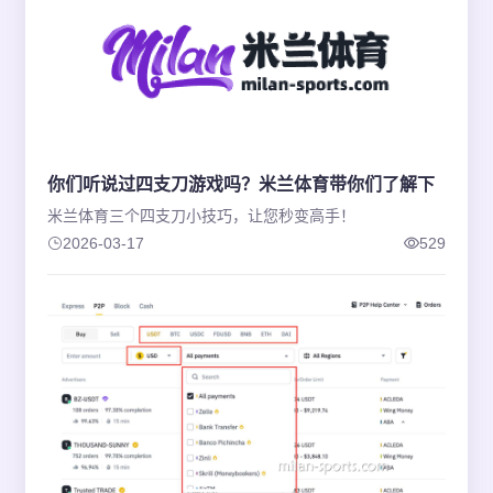
你们听说过四支刀游戏吗？米兰体育带你们了解下
米兰体育三个四支刀小技巧，让您秒变高手！
2026-03-17
529