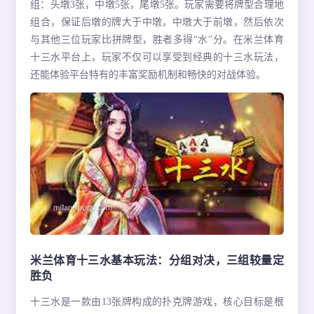
组：头墩3张，中墩5张，尾墩5张。玩家需要将牌型合理地
组合，保证后墩的牌大于中墩，中墩大于前墩，然后依次
与其他三位玩家比拼牌型，胜者多得“水”分。在米兰体育
十三水平台上，玩家不仅可以享受到经典的十三水玩法，
还能体验平台特有的丰富奖励机制和畅快的对战体验。
米兰体育十三水基本玩法：分组对决，三组较量定
胜负
十三水是一款由13张牌构成的扑克牌游戏，核心目标是根