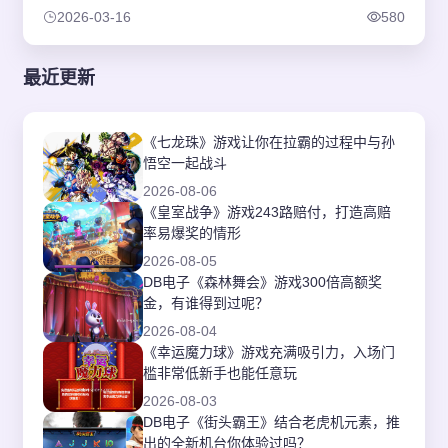
免她掉落出局，图中尽量的去收集糖果即可获得丰厚的奖
2026-03-16
580
励。如果您正在寻找一款有趣且受欢迎的老虎机游戏，米
兰体育《跑跑爱丽丝》绝对值得一试。
最近更新
《七龙珠》游戏让你在拉霸的过程中与孙
悟空一起战斗
2026-08-06
《皇室战争》游戏243路赔付，打造高赔
率易爆奖的情形
2026-08-05
DB电子《森林舞会》游戏300倍高额奖
金，有谁得到过呢？
2026-08-04
《幸运魔力球》游戏充满吸引力，入场门
槛非常低新手也能任意玩
2026-08-03
DB电子《街头霸王》结合老虎机元素，推
出的全新机台你体验过吗？