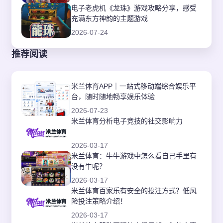
电子老虎机《龙珠》游戏攻略分享，感受
充满东方神韵的主题游戏
2026-07-24
推荐阅读
米兰体育APP｜一站式移动端综合娱乐平
台，随时随地畅享娱乐体验
2026-07-23
米兰体育分析电子竞技的社交影响力
2026-03-17
米兰体育：牛牛游戏中怎么看自己手里有
没有牛呢？
2026-03-17
米兰体育百家乐有安全的投注方式？低风
险投注策略介绍！
2026-03-17