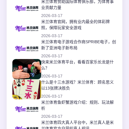
米兰体育赞助国际体育俱乐部，为体育事
业贡献力量
2026-03-17
米兰体育官网，拥有业内最全的体彩牌
照，保障玩家安全游戏
2026-03-17
米兰体育电子游戏合作商SPRIBE电子，创
新了亚洲电子新布局
2026-03-17
快来米兰体育平台，看看百家乐长龙是什
么？
2026-03-17
什么是十三水游戏？米兰体育：顾名思义
以13张牌决胜负
2026-03-17
米兰体育鱼虾蟹游戏介绍：规则、玩法解
析
2026-03-17
米兰体育四大真人平台中，米兰真人是米
兰体育官方自营的真人视讯