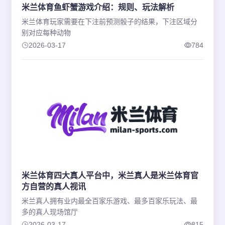
米兰体育鱼虾蟹游戏介绍：规则、玩法解析
米兰体育玩家需要在下注前预测骰子的结果，下注区域分
别对应每种动物
2026-03-17
784
米兰体育四大真人平台中，米兰真人是米兰体育官
方自营的真人视讯
米兰真人拥有业内最全百家乐游戏、最多百家乐玩法、最
多的真人现场馆厅
2026-03-17
815