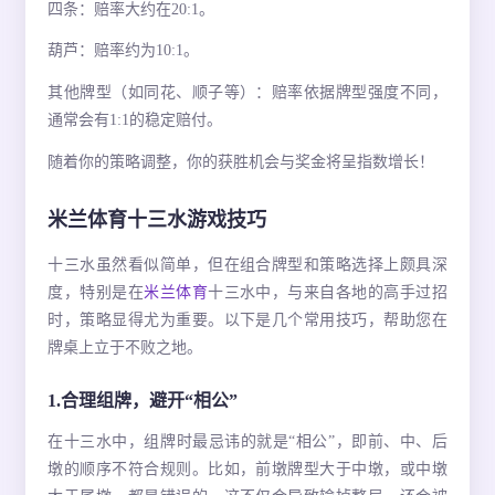
四条：赔率大约在20:1。
葫芦：赔率约为10:1。
其他牌型（如同花、顺子等）：赔率依据牌型强度不同，
通常会有1:1的稳定赔付。
随着你的策略调整，你的获胜机会与奖金将呈指数增长！
米兰体育十三水游戏技巧
十三水虽然看似简单，但在组合牌型和策略选择上颇具深
度，特别是在
米兰体育
十三水中，与来自各地的高手过招
时，策略显得尤为重要。以下是几个常用技巧，帮助您在
牌桌上立于不败之地。
1.合理组牌，避开“相公”
在十三水中，组牌时最忌讳的就是“相公”，即前、中、后
墩的顺序不符合规则。比如，前墩牌型大于中墩，或中墩