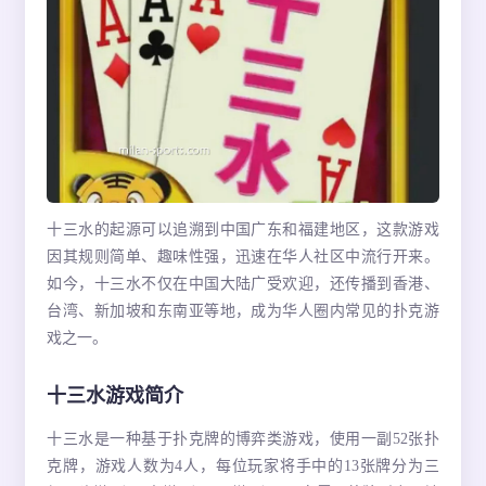
十三水的起源可以追溯到中国广东和福建地区，这款游戏
因其规则简单、趣味性强，迅速在华人社区中流行开来。
如今，十三水不仅在中国大陆广受欢迎，还传播到香港、
台湾、新加坡和东南亚等地，成为华人圈内常见的扑克游
戏之一。
十三水游戏简介
十三水是一种基于扑克牌的博弈类游戏，使用一副52张扑
克牌，游戏人数为4人，每位玩家将手中的13张牌分为三